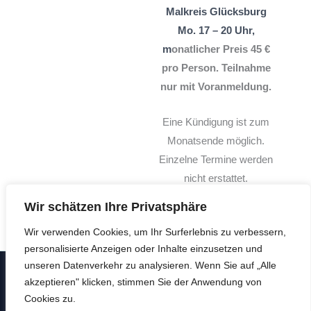
Malkreis Glücksburg
Mo. 17 – 20 Uhr,
m
onatlicher Preis 45 €
pro Person.
Teilnahme
nur mit Voranmeldung.
Eine Kündigung ist zum
Monatsende möglich.
Einzelne Termine werden
nicht erstattet.
Wir schätzen Ihre Privatsphäre
Anmelden
Wir verwenden Cookies, um Ihr Surferlebnis zu verbessern,
personalisierte Anzeigen oder Inhalte einzusetzen und
unseren Datenverkehr zu analysieren. Wenn Sie auf „Alle
Urheberrecht © 2026 Atelier Kreativecke
akzeptieren" klicken, stimmen Sie der Anwendung von
Impressum
|
Datenschutz
|
Cookie-Richtlinie
|
Stornierung
Cookies zu.